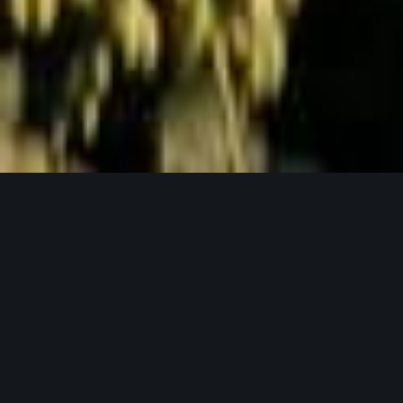
Jetzt Anfragen
UNSERE PRODUKTPHILOSOPHIE
Weil gutes Bier mit guten Zutaten beginnt.
Unser Hopfen in seinen verschiedensten
Formen.
Bei Lupex setzen wir auf Rohstoffe, die den
höchsten Ansprüchen gerecht werden – von