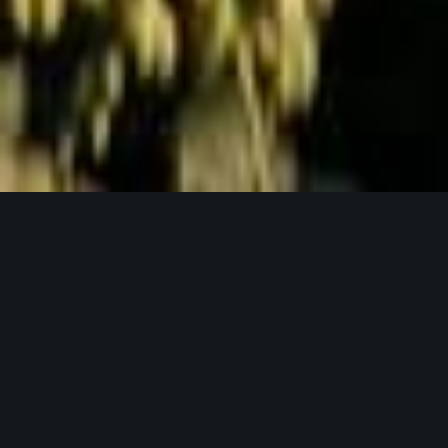
Jetzt Anfragen
UNSERE PRODUKTPHILOSOPHIE
Weil gutes Bier mit guten Zutaten beginnt.
Unser Hopfen in seinen verschiedensten
Formen.
Bei Lupex setzen wir auf Rohstoffe, die den
höchsten Ansprüchen gerecht werden – von