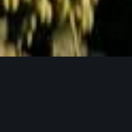
Jetzt Anfragen
UNSERE PRODUKTPHILOSOPHIE
Weil gutes Bier mit guten Zutaten beginnt.
Unser Hopfen in seinen verschiedensten
Formen.
Bei Lupex setzen wir auf Rohstoffe, die den
höchsten Ansprüchen gerecht werden – von