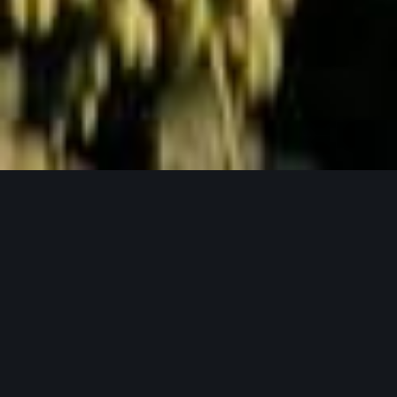
Jetzt Anfragen
UNSERE PRODUKTPHILOSOPHIE
Weil gutes Bier mit guten Zutaten beginnt.
Unser Hopfen in seinen verschiedensten
Formen.
Bei Lupex setzen wir auf Rohstoffe, die den
höchsten Ansprüchen gerecht werden – von