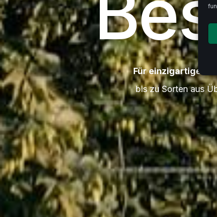
Bes
fun
Für einzigartiges Bi
bis zu Sorten aus Ü