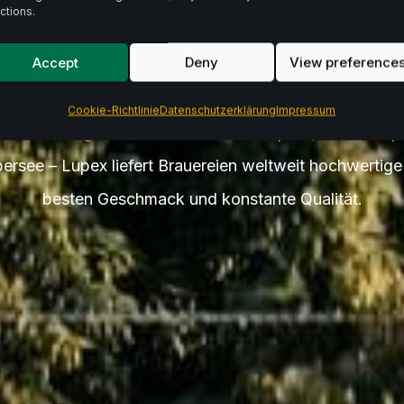
te Zuta
ctions.
Accept
Deny
View preference
Cookie-Richtlinie
Datenschutzerklärung
Impressum
er.
Von ausgewähltem Hallertauer Hopfen, über europ
bersee – Lupex liefert Brauereien weltweit hochwertig
besten Geschmack und konstante Qualität.