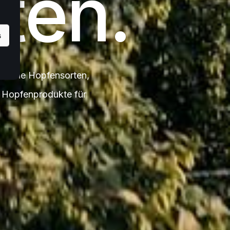
ten.
s
äische Hopfensorten,
e Hopfenprodukte für