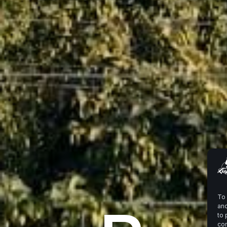
To 
and
to 
con