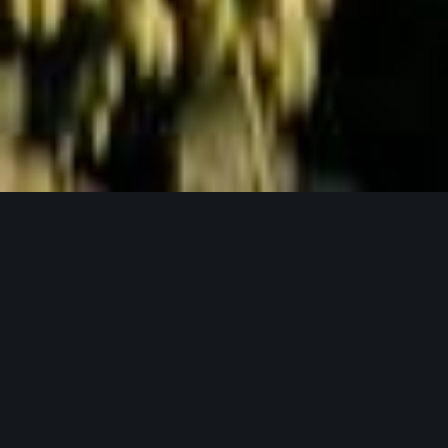
Jetzt Anfragen
UNSERE PRODUKTPHILOSOPHIE
Weil gutes Bier mit guten Zutaten beginnt.
Unser Hopfen in seinen verschiedensten
Formen.
Bei Lupex setzen wir auf Rohstoffe, die den
höchsten Ansprüchen gerecht werden – von