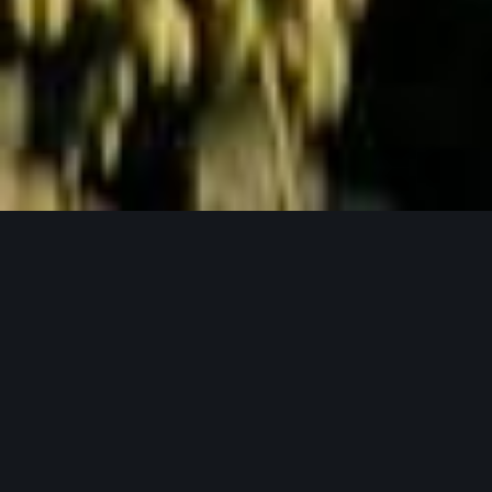
Jetzt Anfragen
UNSERE PRODUKTPHILOSOPHIE
Weil gutes Bier mit guten Zutaten beginnt.
Unser Hopfen in seinen verschiedensten
Formen.
Bei Lupex setzen wir auf Rohstoffe, die den
höchsten Ansprüchen gerecht werden – von