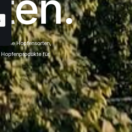
ten.
s
äische Hopfensorten,
e Hopfenprodukte für