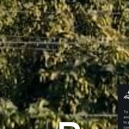
To 
and
to 
con