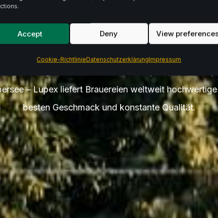
te Zuta
ctions.
Accept
Deny
View preference
Cookie-Richtlinie
Datenschutzerklärung
Impressum
er.
Von ausgewähltem Hallertauer Hopfen, über europ
bersee – Lupex liefert Brauereien weltweit hochwertig
besten Geschmack und konstante Qualität.