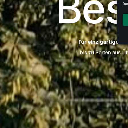
Bes
fun
Für einzigartiges Bi
bis zu Sorten aus Ü