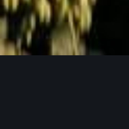
Jetzt Anfragen
UNSERE PRODUKTPHILOSOPHIE
Weil gutes Bier mit guten Zutaten beginnt.
Unser Hopfen in seinen verschiedensten
Formen.
Bei Lupex setzen wir auf Rohstoffe, die den
höchsten Ansprüchen gerecht werden – von