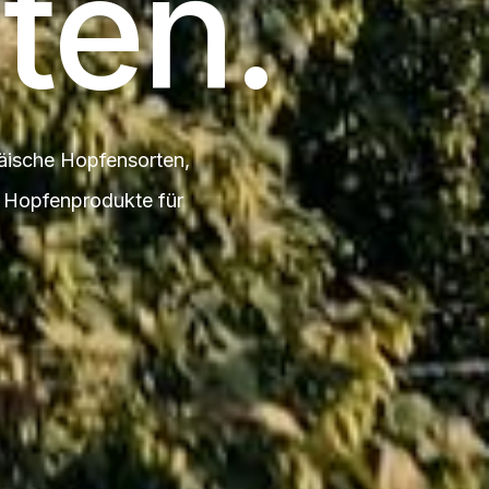
ten.
äische Hopfensorten,
e Hopfenprodukte für