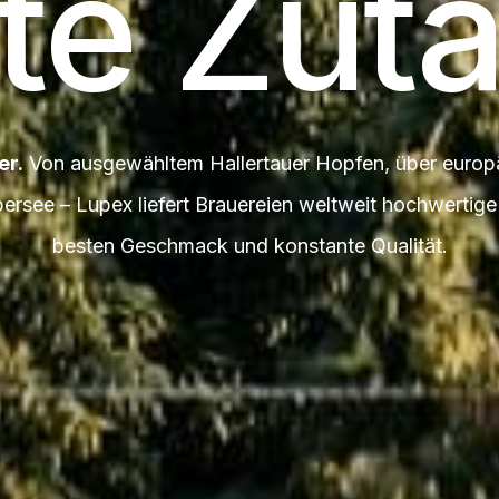
te Zuta
er.
Von ausgewähltem Hallertauer Hopfen, über europ
bersee – Lupex liefert Brauereien weltweit hochwertig
besten Geschmack und konstante Qualität.