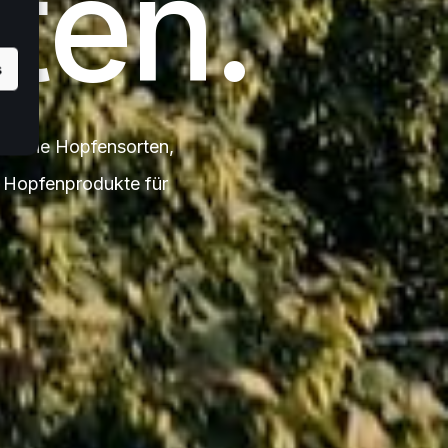
ten.
s
äische Hopfensorten,
e Hopfenprodukte für