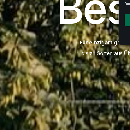
Bes
fun
Für einzigartiges Bi
bis zu Sorten aus Ü