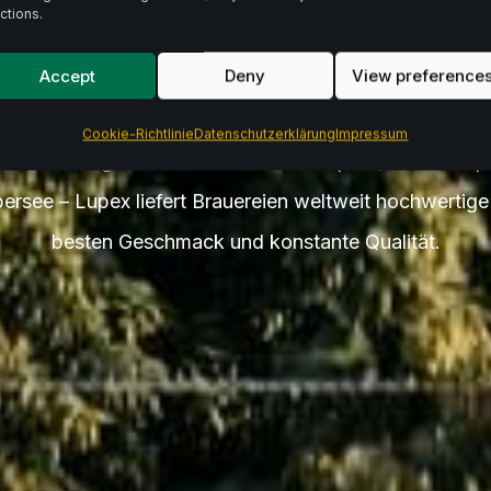
te Zuta
ctions.
Accept
Deny
View preference
Cookie-Richtlinie
Datenschutzerklärung
Impressum
er.
Von ausgewähltem Hallertauer Hopfen, über europ
bersee – Lupex liefert Brauereien weltweit hochwertig
besten Geschmack und konstante Qualität.