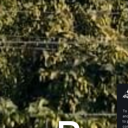
To 
and
to 
con