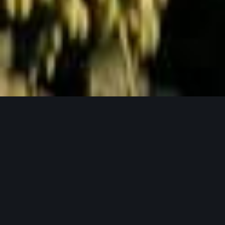
Jetzt Anfragen
UNSERE PRODUKTPHILOSOPHIE
Weil gutes Bier mit guten Zutaten beginnt.
Unser Hopfen in seinen verschiedensten
Formen.
Bei Lupex setzen wir auf Rohstoffe, die den
höchsten Ansprüchen gerecht werden – von