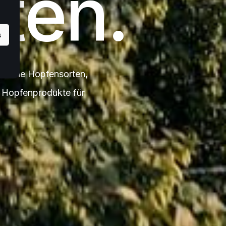
ten.
s
äische Hopfensorten,
e Hopfenprodukte für