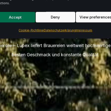
te Zuta
ctions.
Accept
Deny
View preference
Cookie-Richtlinie
Datenschutzerklärung
Impressum
er.
Von ausgewähltem Hallertauer Hopfen, über europ
bersee – Lupex liefert Brauereien weltweit hochwertig
besten Geschmack und konstante Qualität.