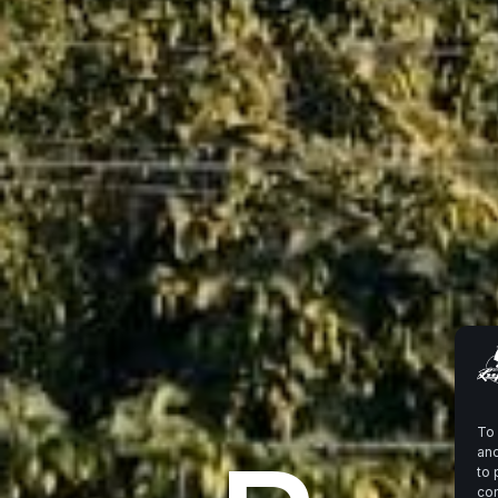
To 
and
to 
con