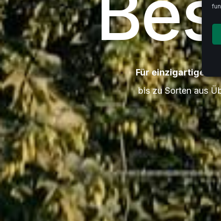
Bes
fun
Für einzigartiges Bi
bis zu Sorten aus Ü