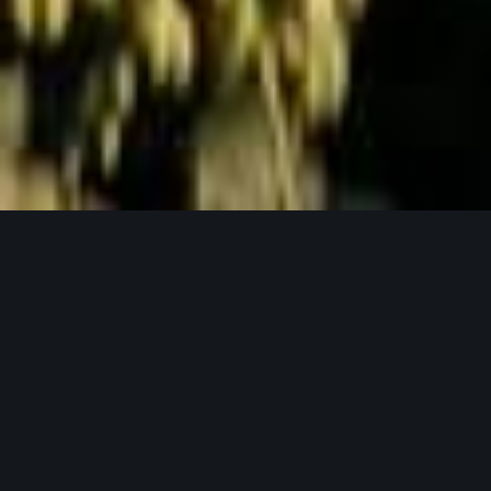
Jetzt Anfragen
UNSERE PRODUKTPHILOSOPHIE
Weil gutes Bier mit guten Zutaten beginnt.
Unser Hopfen in seinen verschiedensten
Formen.
Bei Lupex setzen wir auf Rohstoffe, die den
höchsten Ansprüchen gerecht werden – von