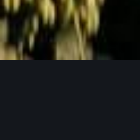
Jetzt Anfragen
UNSERE PRODUKTPHILOSOPHIE
Weil gutes Bier mit guten Zutaten beginnt.
Unser Hopfen in seinen verschiedensten
Formen.
Bei Lupex setzen wir auf Rohstoffe, die den
höchsten Ansprüchen gerecht werden – von