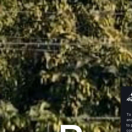
To 
and
to 
con