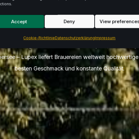
te Zuta
ctions.
Accept
Deny
View preference
Cookie-Richtlinie
Datenschutzerklärung
Impressum
er.
Von ausgewähltem Hallertauer Hopfen, über europ
bersee – Lupex liefert Brauereien weltweit hochwertig
besten Geschmack und konstante Qualität.