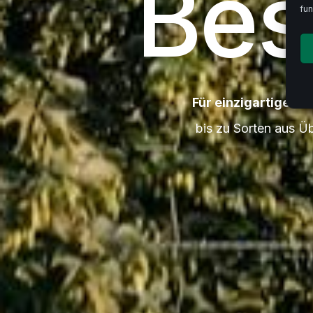
Bes
fun
Für einzigartiges Bi
bis zu Sorten aus Ü