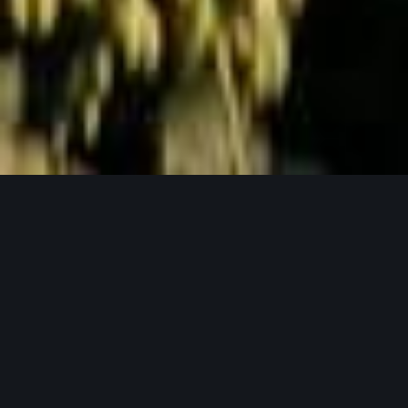
Jetzt Anfragen
UNSERE PRODUKTPHILOSOPHIE
Weil gutes Bier mit guten Zutaten beginnt.
Unser Hopfen in seinen verschiedensten
Formen.
Bei Lupex setzen wir auf Rohstoffe, die den
höchsten Ansprüchen gerecht werden – von