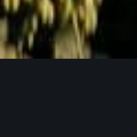
Jetzt Anfragen
UNSERE PRODUKTPHILOSOPHIE
Weil gutes Bier mit guten Zutaten beginnt.
Unser Hopfen in seinen verschiedensten
Formen.
Bei Lupex setzen wir auf Rohstoffe, die den
höchsten Ansprüchen gerecht werden – von