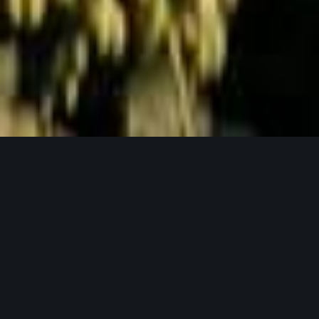
Jetzt Anfragen
UNSERE PRODUKTPHILOSOPHIE
Weil gutes Bier mit guten Zutaten beginnt.
Unser Hopfen in seinen verschiedensten
Formen.
Bei Lupex setzen wir auf Rohstoffe, die den
höchsten Ansprüchen gerecht werden – von