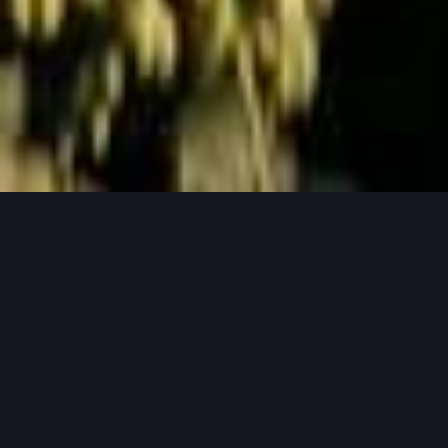
Jetzt Anfragen
UNSERE PRODUKTPHILOSOPHIE
Weil gutes Bier mit guten Zutaten beginnt.
Unser Hopfen in seinen verschiedensten
Formen.
Bei Lupex setzen wir auf Rohstoffe, die den
höchsten Ansprüchen gerecht werden – von