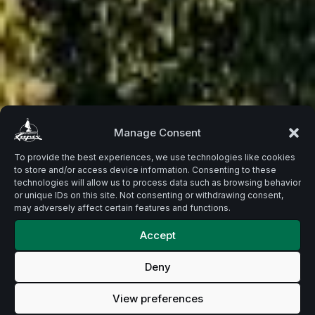
Beste
Manage Consent
To provide the best experiences, we use technologies like cookies
to store and/or access device information. Consenting to these
Zutaten.
technologies will allow us to process data such as browsing behavior
or unique IDs on this site. Not consenting or withdrawing consent,
may adversely affect certain features and functions.
Accept
Für einzigartiges Bier.
Von
Deny
ausgewähltem Hallertauer Hopfen,
über europäische Hopfensorten, bis
View preferences
zu Sorten aus Übersee – Lupex