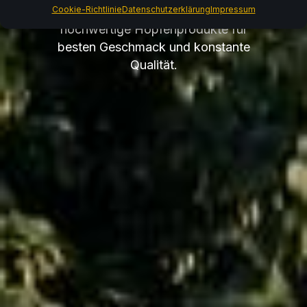
Cookie-Richtlinie
liefert Brauereien weltweit
Datenschutzerklärung
Impressum
hochwertige Hopfenprodukte für
besten Geschmack und konstante
Qualität.