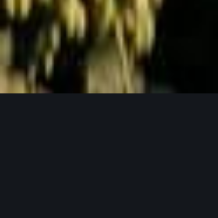
Jetzt Anfragen
UNSERE PRODUKTPHILOSOPHIE
Weil gutes Bier mit guten Zutaten beginnt.
Unser Hopfen in seinen verschiedensten
Formen.
Bei Lupex setzen wir auf Rohstoffe, die den
höchsten Ansprüchen gerecht werden – von