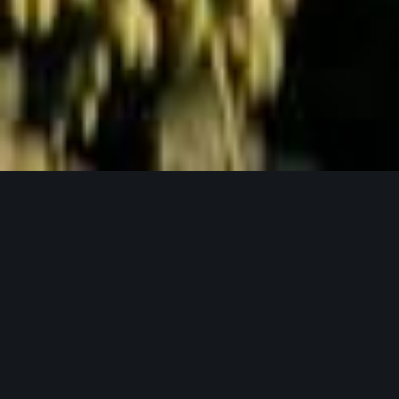
Jetzt Anfragen
UNSERE PRODUKTPHILOSOPHIE
Weil gutes Bier mit guten Zutaten beginnt.
Unser Hopfen in seinen verschiedensten
Formen.
Bei Lupex setzen wir auf Rohstoffe, die den
höchsten Ansprüchen gerecht werden – von