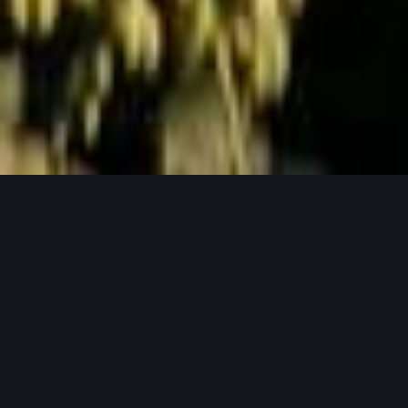
Jetzt Anfragen
UNSERE PRODUKTPHILOSOPHIE
Weil gutes Bier mit guten Zutaten beginnt.
Unser Hopfen in seinen verschiedensten
Formen.
Bei Lupex setzen wir auf Rohstoffe, die den
höchsten Ansprüchen gerecht werden – von