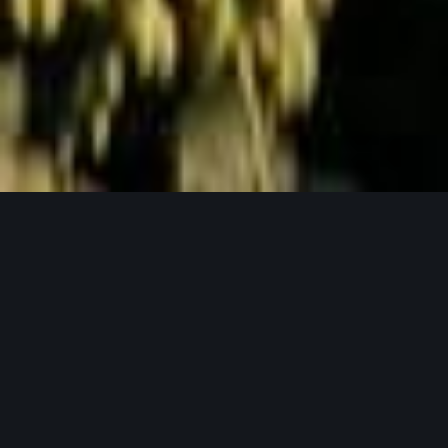
Jetzt Anfragen
UNSERE PRODUKTPHILOSOPHIE
Weil gutes Bier mit guten Zutaten beginnt.
Unser Hopfen in seinen verschiedensten
Formen.
Bei Lupex setzen wir auf Rohstoffe, die den
höchsten Ansprüchen gerecht werden – von