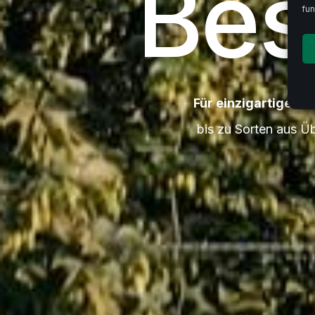
Bes
fun
Für einzigartiges Bi
bis zu Sorten aus Ü