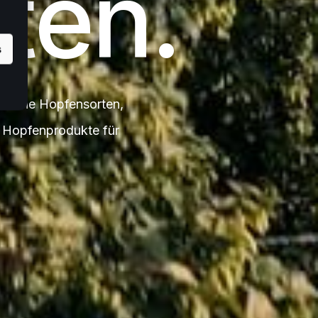
ten.
s
äische Hopfensorten,
e Hopfenprodukte für