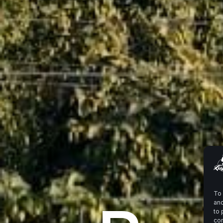
To 
and
to 
con