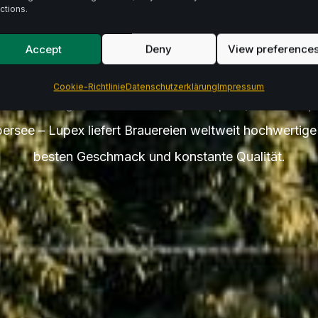
te Zuta
ctions.
Accept
Deny
View preference
Cookie-Richtlinie
Datenschutzerklärung
Impressum
er.
Von ausgewähltem Hallertauer Hopfen, über europ
bersee – Lupex liefert Brauereien weltweit hochwertig
besten Geschmack und konstante Qualität.