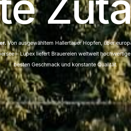
te Zuta
er.
Von ausgewähltem Hallertauer Hopfen, über europ
bersee – Lupex liefert Brauereien weltweit hochwertig
besten Geschmack und konstante Qualität.