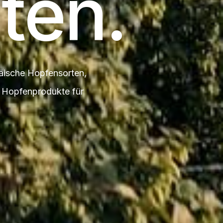
ten.
äische Hopfensorten,
e Hopfenprodukte für