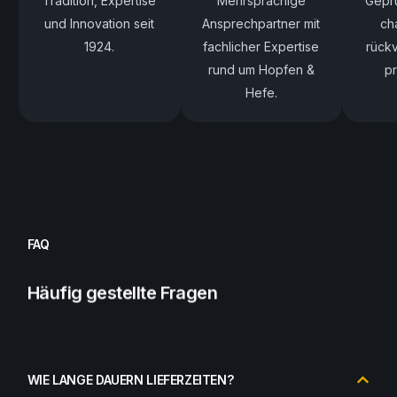
Tradition, Expertise
Mehrsprachige
Geprü
und Innovation seit
Ansprechpartner mit
ch
1924.
fachlicher Expertise
rück
rund um Hopfen &
pr
Hefe.
FAQ
Häufig gestellte Fragen
WIE LANGE DAUERN LIEFERZEITEN?