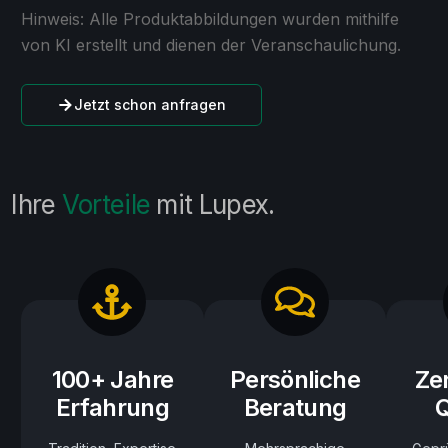
Hinweis: Alle Produktabbildungen wurden mithilfe
von KI erstellt und dienen der Veranschaulichung.
Jetzt schon anfragen
Ihre
Vorteile
mit Lupex.
100+ Jahre
Persönliche
Zer
Erfahrung
Beratung
Q