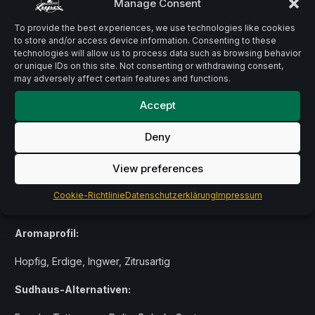
Manage Consent
To provide the best experiences, we use technologies like cookies
to store and/or access device information. Consenting to these
technologies will allow us to process data such as browsing behavior
Beschreibung
or unique IDs on this site. Not consenting or withdrawing consent,
may adversely affect certain features and functions.
Willamette ist ein blumigerer Aromahopfen
, bekannt für
Accept
sein Profil aus Hopfig, Erdige, Ingwer.
Deny
Mit einem
Alpha-Säurengehalt von 4,5 – 7,0 %
und einem
View preferences
Ölgehalt von 1,0 – 1,5 ml/100 g
eignet sich Willamette
hervorragend für Biere, die ein prägnantes, ausgewogenes
Cookie-Richtlinie
Datenschutzerklärung
Impressum
Hopfenaroma verlangen.
Aromaprofil:
Hopfig, Erdige, Ingwer, Zitrusartig
Sudhaus-Alternativen: