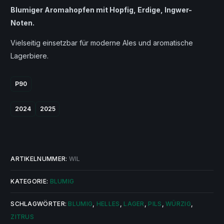
Blumiger Aromahopfen mit Hopfig, Erdige, Ingwer-
Noten.
Vielseitig einsetzbar für moderne Ales und aromatische
Lagerbiere.
P90
2024
2025
ARTIKELNUMMER:
WIL
KATEGORIE:
BLUMIG
SCHLAGWÖRTER:
BLUMIG
,
HELLES
,
LAGER
,
PILS
,
WÜRZIG
,
ZITRUS