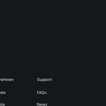
nehmen
Support
eite
FAQs
kte
News