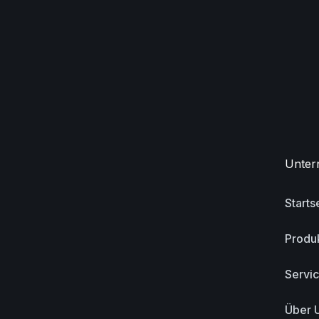
Unter
Starts
Produ
Servi
Über 