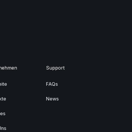
nehmen
Support
eite
FAQs
kte
News
ces
Uns