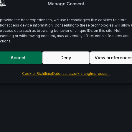
Manage Consent
provide the best experiences, we use technologies like cookies to store
PFLANZENSTAND
/or access device information. Consenting to these technologies will allow 
Pflanzenstandsbericht August 2025
process data such as browsing behavior or unique IDs on this site. Not
senting or withdrawing consent, may adversely affect certain features and
Die Pflanzenstandsberichte begleiten die
ctions.
Hopfenentwicklung über die gesamte
Vegetationsperiode hinweg. Im August 2025 fiel mit
Accept
Deny
View preference
rund 70 Litern genügend Regen, sodass die […]
02/09/2025
1 MIN READ
Cookie-Richtlinie
Datenschutzerklärung
Impressum