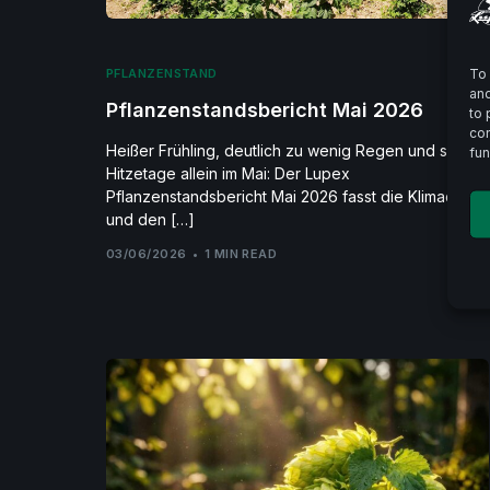
To 
PFLANZENSTAND
and
Pflanzenstandsbericht Mai 2026
to 
con
Heißer Frühling, deutlich zu wenig Regen und sechs
fun
Hitzetage allein im Mai: Der Lupex
Pflanzenstandsbericht Mai 2026 fasst die Klimadaten
und den […]
03/06/2026
1 MIN READ